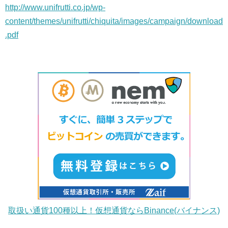
http://www.unifrutti.co.jp/wp-
content/themes/unifrutti/chiquita/images/campaign/download
.pdf
取扱い通貨100種以上！仮想通貨ならBinance(バイナンス)