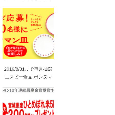
もつ鍋キャンペーン VJA
ギフトカード3千円分プ
レゼント!
2019/8/31まで毎月抽選
エスビー食品 ボンヌマ
マン 1瓶で応募！毎月
100名様にボンヌママン
皿あたる！