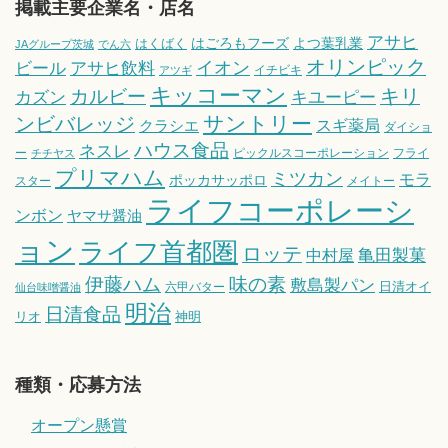
掲載主要企業名・店名
アサヒ
はごろもフーズ
よつ葉乳業
はくばく
JAグループ茨城
でん六
オリンピック
ビール
アサヒ飲料
イオン
イチビキ
アツギ
キッコーマン
キリ
カルビー
カズン
キユーピー
サントリー
ンビバレッジ
スギ薬局
クラシエ
ダイショ
ハウス食品
ネスレ
ー
ピックルスコーポレーション
フライ
チチヤス
プリマハム
ミツカン
モラ
ポッカサッポロ
スター
メイトー
ライフコーポレーシ
ンボン
ヤマサ醤油
ョン
ライフ首都圏
ロッテ
亀田製菓
中村屋
伊藤ハム
味の素
敷島製パン
日清オイ
六甲バター
仙台味噌醤油
明治
日清食品
リオ
神明
種類・応募方法
オープン懸賞