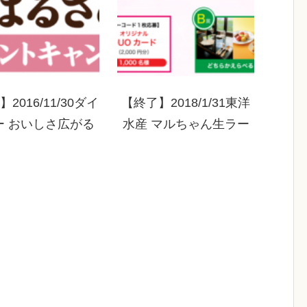
2016/11/30ダイ
【終了】2018/1/31東洋
ー おいしさ広がる
水産 マルちゃん生ラー
はるさめ買って当
メンシリーズを食べて当
！プレゼントキャ
てよう！おいしいラーメ
ンペーン！
ンは家にある。キャンペ
ーン