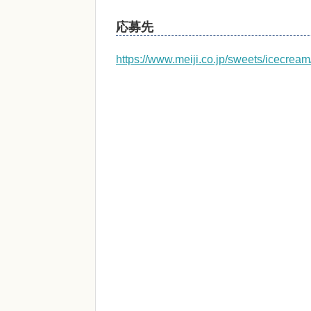
応募先
https://www.meiji.co.jp/sweets/icecrea