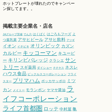
ホットプレートが壊れたのでキャンペー
ン探してます。。
掲載主要企業名・店名
はごろもフーズ
よ
はくばく
JAグループ茨城
でん六
アサヒビール
アサヒ飲料
つ葉乳業
アツギ
オリンピック
イオン
カズン
イチビキ
キッコーマン
カルビー
キユーピ
サン
キリンビバレッジ
ー
クラシエ
トリー
スギ薬局
ネスレ
ダイショー
チチヤス
ハウス食品
ピックルスコーポレーション
フライ
プリマハム
ミツ
ポッカサッポロ
スター
ラ
カン
モランボン
ヤマサ醤油
メイトー
イフコーポレーション
ライフ首都圏
ロッテ
亀
中村屋