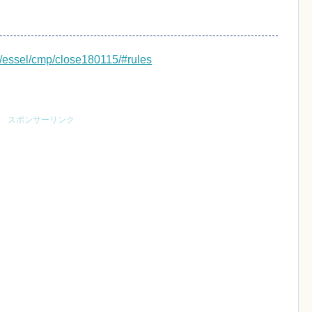
m/essel/cmp/close180115/#rules
スポンサーリンク