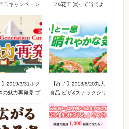
お年玉キャンペーン
フ&花王 買って当てよ
関東エリア限定)
う！花王フェア
】2019/3/31ホク
【終了】2018/6/20丸大
本の魅力再発見 プ
食品 ピザ&スナックシリ
ト2 HOKTOマー
ーズ ホッ！と一息 晴
集めて当てよう！
れやかな気分キャンペー
ン