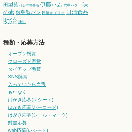
伊藤ハム
味
田製菓
六甲バター
仙台味噌醤油
の素
日清食品
敷島製パン
日清オイリオ
明治
神明
種類・応募方法
オープン懸賞
クローズド懸賞
タイアップ懸賞
SNS懸賞
入っていたら当選
もれなく
はがき応募(レシート)
はがき応募(バーコード)
はがき応募(シール・マーク)
封書応募
web応募(レシート)