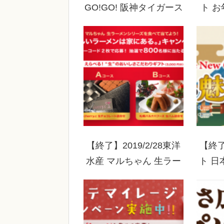
GO!GO! 阪神タイガース
ト 
キャンペーン
(
【終了】2019/2/28東洋
【終了
水産 マルちゃん 生ラー
ト 日
メンのおいしいこだわり
レゼン
発見！おいしいラーメン
クを
は家にある。キャンペー
ン