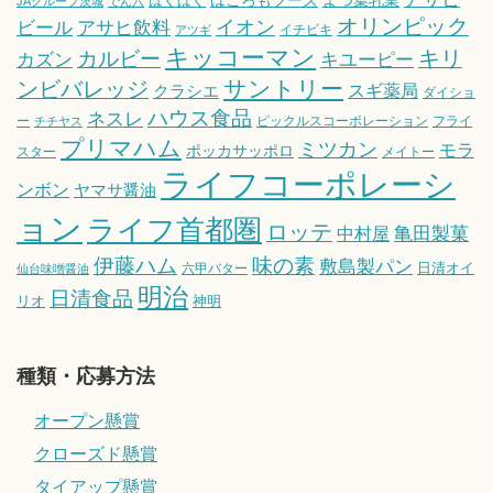
はくばく
JAグループ茨城
でん六
オリンピック
ビール
アサヒ飲料
イオン
イチビキ
アツギ
キッコーマン
キリ
カルビー
カズン
キユーピー
サントリー
ンビバレッジ
スギ薬局
クラシエ
ダイショ
ハウス食品
ネスレ
ー
ピックルスコーポレーション
フライ
チチヤス
プリマハム
ミツカン
モラ
ポッカサッポロ
スター
メイトー
ライフコーポレーシ
ンボン
ヤマサ醤油
ョン
ライフ首都圏
ロッテ
亀田製菓
中村屋
伊藤ハム
味の素
敷島製パン
日清オイ
六甲バター
仙台味噌醤油
明治
日清食品
リオ
神明
種類・応募方法
オープン懸賞
クローズド懸賞
タイアップ懸賞