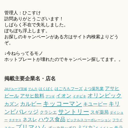
管理人：ひこすけ
訪問ありがとうございます！
しばらく不在で失礼しました。
ぼちぼち浮上します。
お探しのキャンペーンがある方はサイト内検索よりどう
ぞ。
↓今ねらってるモノ
ホットプレートが壊れたのでキャンペーン探してます。。
掲載主要企業名・店名
アサヒ
はごろもフーズ
よつ葉乳業
はくばく
JAグループ茨城
でん六
オリンピック
ビール
アサヒ飲料
イオン
イチビキ
アツギ
キッコーマン
キリ
カルビー
カズン
キユーピー
サントリー
ンビバレッジ
スギ薬局
クラシエ
ダイショ
ハウス食品
ネスレ
ー
ピックルスコーポレーション
フライ
チチヤス
プリマハム
ミツカン
モラ
ポッカサッポロ