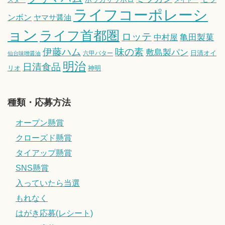
スター
メイトー
ライフコーポレーシ
ンボン
ヤマサ醤油
ョン
ライフ首都圏
ロッテ
亀田製菓
中村屋
伊藤ハム
味の素
敷島製パン
日清オイ
六甲バター
仙台味噌醤油
明治
日清食品
リオ
神明
種類・応募方法
オープン懸賞
クローズド懸賞
タイアップ懸賞
SNS懸賞
入っていたら当選
もれなく
はがき応募(レシート)