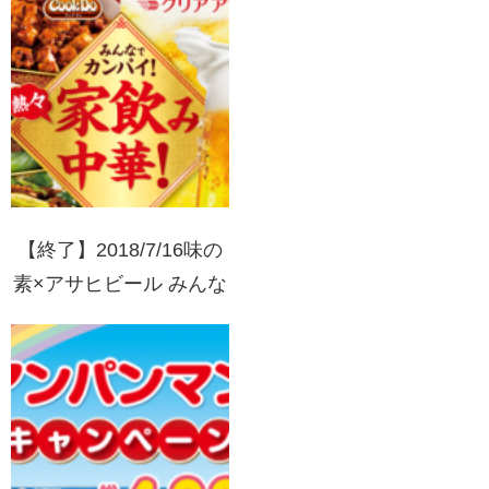
FLYコース
【終了】2018/7/16味の
素×アサヒビール みんな
でカンパイ！熱々家飲み
中華！キャンペーン