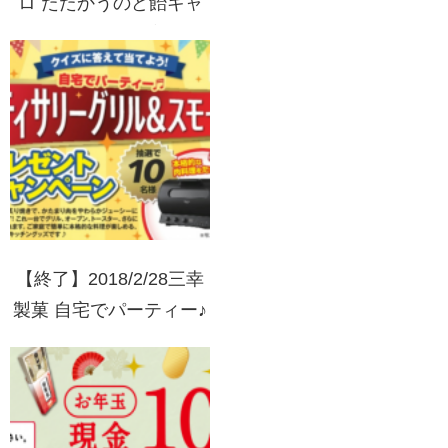
ロ たたかうのど飴キャ
ンペーン 誰でも応募 の
どアメリカ旅行が当た
る！
【終了】2018/2/28三幸
製菓 自宅でパーティー♪
ロティサリーグリル＆ス
モークプレゼントキャン
ペーン