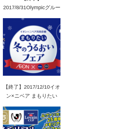
2017/8/31Olympicグルー
プ(Olympic･カズン)×エ
スビー食品 李錦記 本格
中華を堪能キャンペーン
【終了】2017/12/10イオ
ン×ニベア まもりたい
冬のうるおいフェア