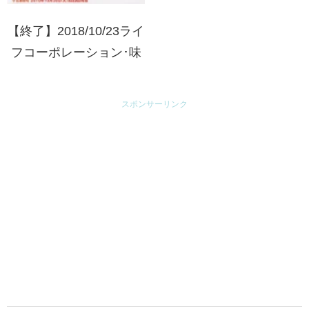
【終了】2018/10/23ライ
フコーポレーション･味
の素 野菜とお肉をモリ
モリ食べよう！味の素大
スポンサーリンク
中華キャンペーン