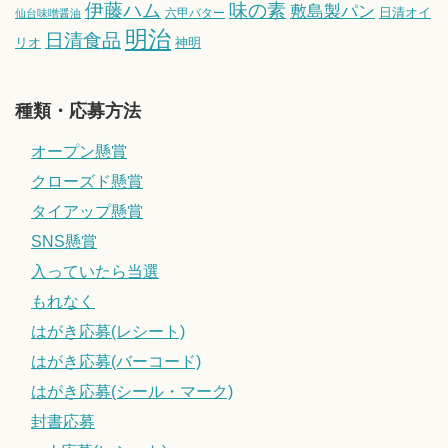
伊藤ハム
味の素
敷島製パン
日清オイ
六甲バター
仙台味噌醤油
明治
日清食品
リオ
神明
種類・応募方法
オープン懸賞
クローズド懸賞
タイアップ懸賞
SNS懸賞
入っていたら当選
もれなく
はがき応募(レシート)
はがき応募(バーコード)
はがき応募(シール・マーク)
封書応募