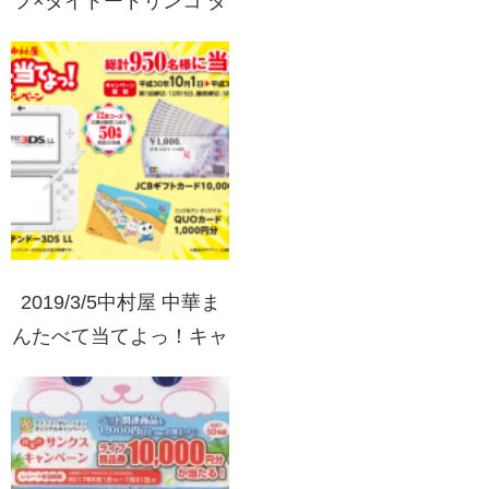
フ×ダイドードリンコ ダ
イドードリンコ商品で当
たる！銀座千疋屋 老舗
のおいしさプレゼント！
2019/3/5中村屋 中華ま
んたべて当てよっ！キャ
ンペーン