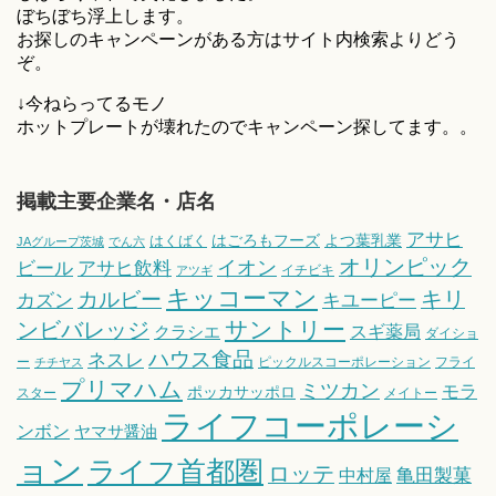
ぼちぼち浮上します。
お探しのキャンペーンがある方はサイト内検索よりどう
ぞ。
↓今ねらってるモノ
ホットプレートが壊れたのでキャンペーン探してます。。
掲載主要企業名・店名
アサヒ
はごろもフーズ
よつ葉乳業
はくばく
JAグループ茨城
でん六
オリンピック
ビール
アサヒ飲料
イオン
イチビキ
アツギ
キッコーマン
キリ
カルビー
カズン
キユーピー
サントリー
ンビバレッジ
スギ薬局
クラシエ
ダイショ
ハウス食品
ネスレ
ー
ピックルスコーポレーション
フライ
チチヤス
プリマハム
ミツカン
モラ
ポッカサッポロ
スター
メイトー
ライフコーポレーシ
ンボン
ヤマサ醤油
ョン
ライフ首都圏
ロッテ
亀田製菓
中村屋