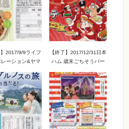
2017/9/9ライフ
【終了】2017/12/31日本
ポレーション&ヤマ
ハム 歳末ごちそうパー
油・キング醸造 お
ティー プレゼントキャ
しライフキャンペ
ンペーン
ーン