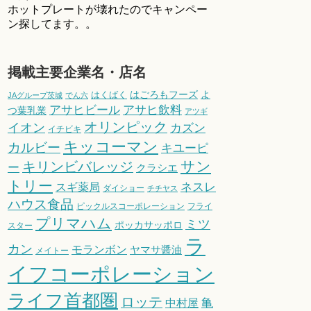
ホットプレートが壊れたのでキャンペー
ン探してます。。
掲載主要企業名・店名
はごろもフーズ
よ
はくばく
JAグループ茨城
でん六
アサヒビール
アサヒ飲料
つ葉乳業
アツギ
オリンピック
イオン
カズン
イチビキ
キッコーマン
カルビー
キユーピ
サン
キリンビバレッジ
ー
クラシエ
トリー
スギ薬局
ネスレ
ダイショー
チチヤス
ハウス食品
ピックルスコーポレーション
フライ
プリマハム
ミツ
ポッカサッポロ
スター
ラ
カン
モランボン
ヤマサ醤油
メイトー
イフコーポレーション
ライフ首都圏
ロッテ
亀
中村屋