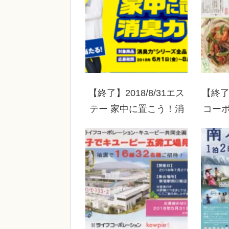
【終了】2018/8/31エス
【終了】
テー 家中に置こう！消
コー
臭力キャンペーン
サ醤
もてな