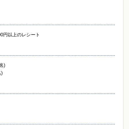
00円以上のレシート
名)
)