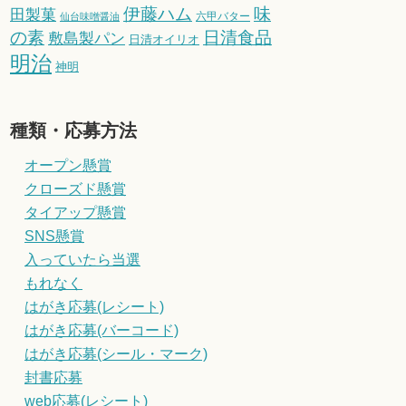
伊藤ハム
味
田製菓
六甲バター
仙台味噌醤油
の素
日清食品
敷島製パン
日清オイリオ
明治
神明
種類・応募方法
オープン懸賞
クローズド懸賞
タイアップ懸賞
SNS懸賞
入っていたら当選
もれなく
はがき応募(レシート)
はがき応募(バーコード)
はがき応募(シール・マーク)
封書応募
web応募(レシート)