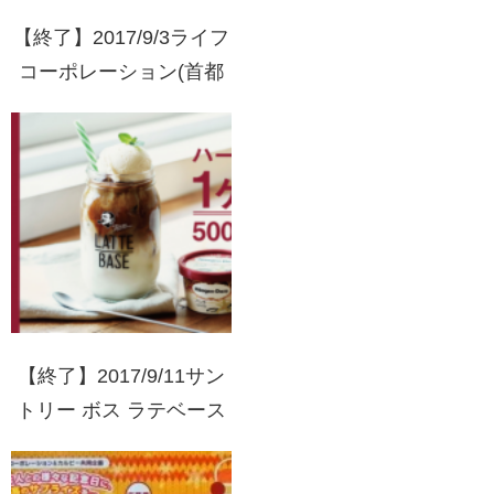
【終了】2017/9/3ライフ
コーポレーション(首都
圏)・亀田製菓 魚沼十日
町産こしひかりプレゼン
トキャンペーン
【終了】2017/9/11サン
トリー ボス ラテベース
ハーゲンダッツ1ヶ月分
が500名様に当たる！キ