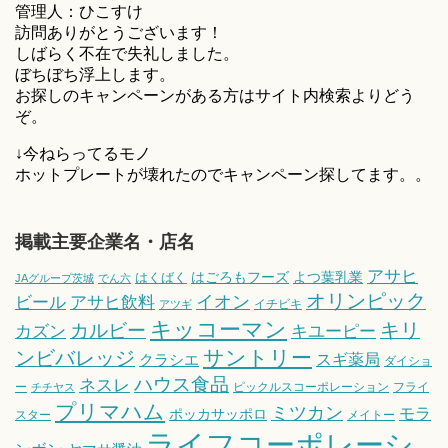
管理人：ひこすけ
訪問ありがとうございます！
しばらく不在で失礼しました。
ぼちぼち浮上します。
お探しのキャンペーンがある方はサイト内検索よりどう
ぞ。
↓今ねらってるモノ
ホットプレートが壊れたのでキャンペーン探してます。。
掲載主要企業名・店名
アサヒ
はごろもフーズ
よつ葉乳業
はくばく
JAグループ茨城
でん六
オリンピック
ビール
アサヒ飲料
イオン
イチビキ
アツギ
キッコーマン
キリ
カルビー
カズン
キユーピー
サントリー
ンビバレッジ
スギ薬局
クラシエ
ダイショ
ハウス食品
ネスレ
ー
ピックルスコーポレーション
フライ
チチヤス
プリマハム
ミツカン
モラ
ポッカサッポロ
スター
メイトー
ライフコーポレーシ