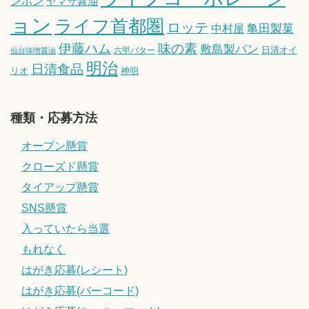
ンボン
ヤマサ醤油
ョン
ライフ首都圏
ロッテ
亀田製菓
中村屋
伊藤ハム
味の素
敷島製パン
日清オイ
六甲バター
仙台味噌醤油
明治
日清食品
リオ
神明
種類・応募方法
オープン懸賞
クローズド懸賞
タイアップ懸賞
SNS懸賞
入っていたら当選
もれなく
はがき応募(レシート)
はがき応募(バーコード)