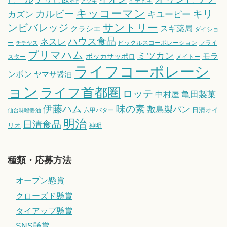
イチビキ
アツギ
キッコーマン
キリ
カルビー
カズン
キユーピー
サントリー
ンビバレッジ
スギ薬局
クラシエ
ダイショ
ハウス食品
ネスレ
ー
ピックルスコーポレーション
フライ
チチヤス
プリマハム
ミツカン
モラ
ポッカサッポロ
スター
メイトー
ライフコーポレーシ
ンボン
ヤマサ醤油
ョン
ライフ首都圏
ロッテ
亀田製菓
中村屋
伊藤ハム
味の素
敷島製パン
日清オイ
六甲バター
仙台味噌醤油
明治
日清食品
リオ
神明
種類・応募方法
オープン懸賞
クローズド懸賞
タイアップ懸賞
SNS懸賞