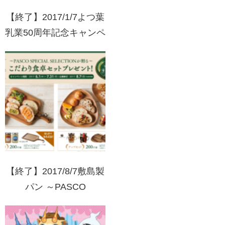
【終了】2017/1/7よつ葉
乳業50周年記念キャンペ
ーンおいしさぎゅーっと
BOXプレゼント！
【終了】2017/8/7敷島製
パン ～PASCO
SPECIAL SELECTIONが
贈る～こだわり食卓セッ