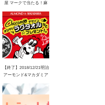
屋 マークで当たる！麻
婆豆腐の素 究極の麻婆
米×フライパンプレゼン
ト
【終了】2018/12/21明治
アーモンド&マカダミア
Chocomooデザインオシ
ャレラグタオルなどプレ
ゼント！キャンペーン