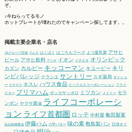
ぞ。
↓今ねらってるモノ
ホットプレートが壊れたのでキャンペーン探してます。。
掲載主要企業名・店名
アサヒ
はごろもフーズ
よつ葉乳業
はくばく
JAグループ茨城
でん六
オリンピック
ビール
アサヒ飲料
イオン
イチビキ
アツギ
キッコーマン
キリ
カルビー
カズン
キユーピー
サントリー
ンビバレッジ
スギ薬局
クラシエ
ダイショ
ハウス食品
ネスレ
ー
ピックルスコーポレーション
フライ
チチヤス
プリマハム
ミツカン
モラ
ポッカサッポロ
スター
メイトー
ライフコーポレーシ
ンボン
ヤマサ醤油
ョン
ライフ首都圏
ロッテ
亀田製菓
中村屋
伊藤ハム
味の素
敷島製パン
日清オイ
六甲バター
仙台味噌醤油
明治