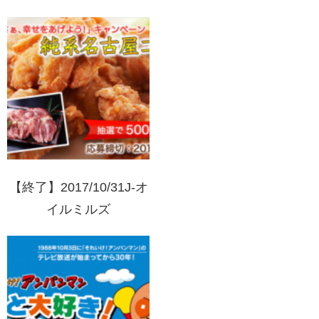
日！埼玉西武ライオンズ
戦 ペア観戦チケット+感
動体験プレゼントキャン
ペーン
【終了】2017/10/31J-オ
イルミルズ
AJINOMOTO 健康サラ
ラ 「さあ、幸せをあげ
よう！」キャンペーン
買って当たる！