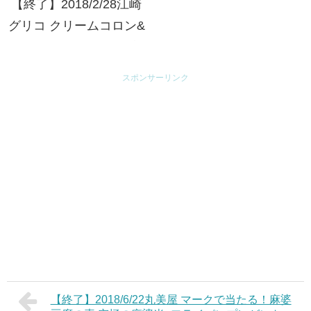
【終了】2018/2/28江崎
グリコ クリームコロン&
シャルウィ？ 大人の癒
しキャンペーン ハリス
スポンサーリンク
ツイードオリジナルベア
プレゼント
【終了】2018/6/22丸美屋 マークで当たる！麻婆