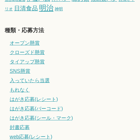
明治
日清食品
リオ
神明
種類・応募方法
オープン懸賞
クローズド懸賞
タイアップ懸賞
SNS懸賞
入っていたら当選
もれなく
はがき応募(レシート)
はがき応募(バーコード)
はがき応募(シール・マーク)
封書応募
web応募(レシート)