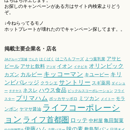
ぼちぼち浮上します。
お探しのキャンペーンがある方はサイト内検索よりどう
ぞ。
↓今ねらってるモノ
ホットプレートが壊れたのでキャンペーン探してます。。
掲載主要企業名・店名
アサヒ
はごろもフーズ
よつ葉乳業
はくばく
JAグループ茨城
でん六
オリンピック
ビール
アサヒ飲料
イオン
イチビキ
アツギ
キッコーマン
キリ
カルビー
カズン
キユーピー
サントリー
ンビバレッジ
スギ薬局
クラシエ
ダイショ
ハウス食品
ネスレ
ー
ピックルスコーポレーション
フライ
チチヤス
プリマハム
ミツカン
モラ
ポッカサッポロ
スター
メイトー
ライフコーポレーシ
ンボン
ヤマサ醤油
ョン
ライフ首都圏
ロッテ
亀田製菓
中村屋
伊藤ハム
味の素
敷島製パン
日清オイ
六甲バター
仙台味噌醤油