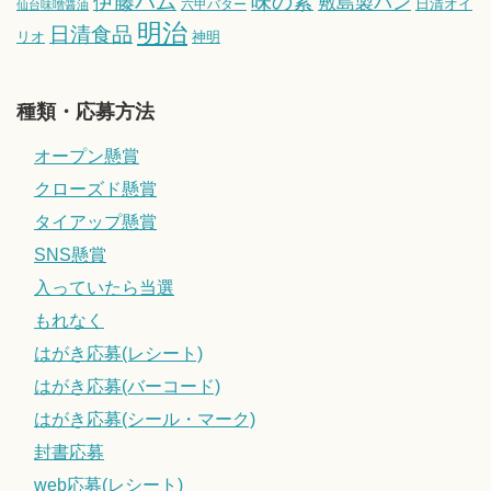
伊藤ハム
味の素
敷島製パン
日清オイ
六甲バター
仙台味噌醤油
明治
日清食品
リオ
神明
種類・応募方法
オープン懸賞
クローズド懸賞
タイアップ懸賞
SNS懸賞
入っていたら当選
もれなく
はがき応募(レシート)
はがき応募(バーコード)
はがき応募(シール・マーク)
封書応募
web応募(レシート)