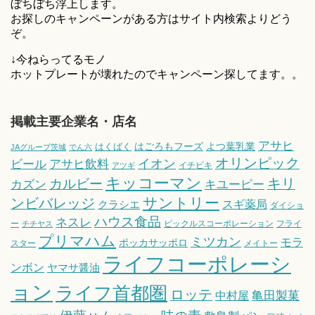
ぼちぼち浮上します。
お探しのキャンペーンがある方はサイト内検索よりどう
ぞ。
↓今ねらってるモノ
ホットプレートが壊れたのでキャンペーン探してます。。
掲載主要企業名・店名
アサヒ
はごろもフーズ
よつ葉乳業
はくばく
JAグループ茨城
でん六
オリンピック
ビール
アサヒ飲料
イオン
イチビキ
アツギ
キッコーマン
キリ
カルビー
カズン
キユーピー
サントリー
ンビバレッジ
スギ薬局
クラシエ
ダイショ
ハウス食品
ネスレ
ー
ピックルスコーポレーション
フライ
チチヤス
プリマハム
ミツカン
モラ
ポッカサッポロ
スター
メイトー
ライフコーポレーシ
ンボン
ヤマサ醤油
ョン
ライフ首都圏
ロッテ
亀田製菓
中村屋