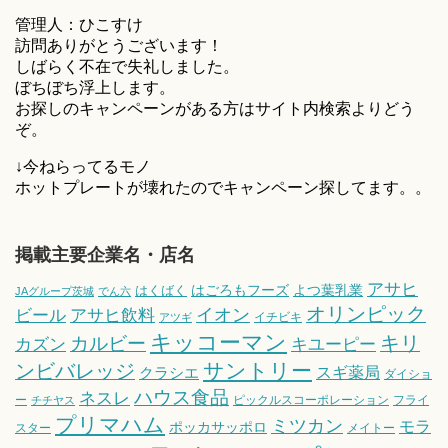
管理人：ひこすけ
訪問ありがとうございます！
しばらく不在で失礼しました。
ぼちぼち浮上します。
お探しのキャンペーンがある方はサイト内検索よりどう
ぞ。
↓今ねらってるモノ
ホットプレートが壊れたのでキャンペーン探してます。。
掲載主要企業名・店名
アサヒ
はごろもフーズ
よつ葉乳業
はくばく
JAグループ茨城
でん六
オリンピック
ビール
アサヒ飲料
イオン
イチビキ
アツギ
キッコーマン
キリ
カルビー
カズン
キユーピー
サントリー
ンビバレッジ
スギ薬局
クラシエ
ダイショ
ハウス食品
ネスレ
ー
ピックルスコーポレーション
フライ
チチヤス
プリマハム
ミツカン
モラ
ポッカサッポロ
スター
メイトー