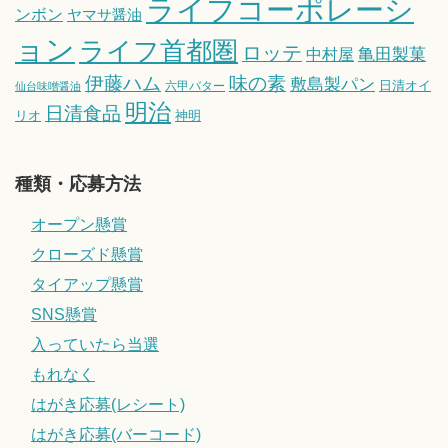
ライフコーポレーシ
ンボン
ヤマサ醤油
ョン
ライフ首都圏
ロッテ
亀田製菓
中村屋
伊藤ハム
味の素
敷島製パン
日清オイ
六甲バター
仙台味噌醤油
明治
日清食品
リオ
神明
種類・応募方法
オープン懸賞
クローズド懸賞
タイアップ懸賞
SNS懸賞
入っていたら当選
もれなく
はがき応募(レシート)
はがき応募(バーコード)