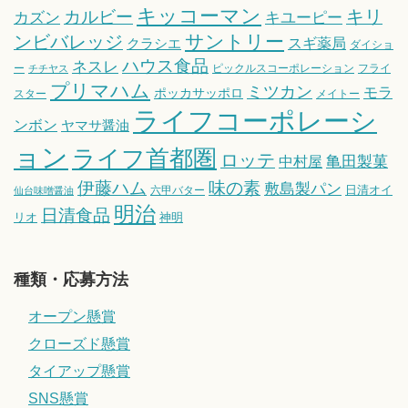
キッコーマン
キリ
カルビー
カズン
キユーピー
サントリー
ンビバレッジ
スギ薬局
クラシエ
ダイショ
ハウス食品
ネスレ
ー
ピックルスコーポレーション
フライ
チチヤス
プリマハム
ミツカン
モラ
ポッカサッポロ
スター
メイトー
ライフコーポレーシ
ンボン
ヤマサ醤油
ョン
ライフ首都圏
ロッテ
亀田製菓
中村屋
伊藤ハム
味の素
敷島製パン
日清オイ
六甲バター
仙台味噌醤油
明治
日清食品
リオ
神明
種類・応募方法
オープン懸賞
クローズド懸賞
タイアップ懸賞
SNS懸賞