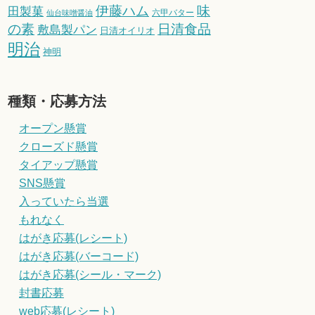
伊藤ハム
味
田製菓
六甲バター
仙台味噌醤油
の素
日清食品
敷島製パン
日清オイリオ
明治
神明
種類・応募方法
オープン懸賞
クローズド懸賞
タイアップ懸賞
SNS懸賞
入っていたら当選
もれなく
はがき応募(レシート)
はがき応募(バーコード)
はがき応募(シール・マーク)
封書応募
web応募(レシート)