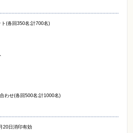
各回350名:計700名)
ト
せ(各回500名:計1000名)
年2月20日消印有効