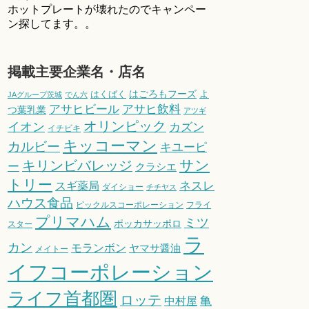
ホットプレートが壊れたのでキャンペー
ン探してます。。
掲載主要企業名・店名
はごろもフーズ
よ
はくばく
JAグループ茨城
でん六
アサヒビール
アサヒ飲料
つ葉乳業
アツギ
オリンピック
イオン
カズン
イチビキ
キッコーマン
カルビー
キユーピ
サン
キリンビバレッジ
ー
クラシエ
トリー
スギ薬局
ネスレ
ダイショー
チチヤス
ハウス食品
ピックルスコーポレーション
フライ
プリマハム
ミツ
ポッカサッポロ
スター
ラ
カン
モランボン
ヤマサ醤油
メイトー
イフコーポレーション
ライフ首都圏
ロッテ
亀
中村屋