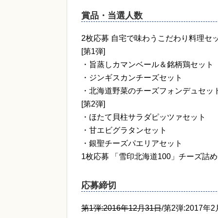
賞品・当選人数
2枚応募 自宅で味わうこだわり料理セット(
[第1弾]
・旨蒸しカマンベール＆銘柄鶏セット
・ジンギスカンチーズセット
・北海道野菜のチーズフォンデュセッ
[第2弾]
・ほたて貝柱サラダピッツァセット
・甘エビグラタンセット
・銀聖チーズパエリアセット
1枚応募 「雪印北海道100」チーズ詰め合わ
応募締切
第1弾:2016年12月31日
/第2弾:2017