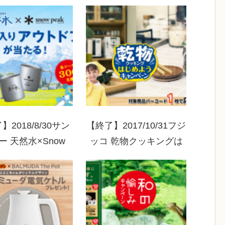
】2018/8/30サン
【終了】2017/10/31フジ
ー 天然水×Snow
ッコ 乾物クッキングは
k 天然水ロゴ入りア
じめようキャンペーン
ドアグッズが当た
る！