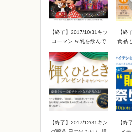
【終了】2017/10/31キッ
【終了
コーマン 豆乳を飲んで
食品 
夢をつかもう！キャンペ
ミュー
ーン 東京ディズニーラ
ゼン
ンド貸切パーティーご招
待！
【終了】2017/12/31キン
【終了
グ醸造 日の出みりん 輝
イテ