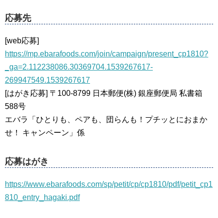
応募先
[web応募]
https://mp.ebarafoods.com/join/campaign/present_cp1810?
_ga=2.112238086.30369704.1539267617-
269947549.1539267617
[はがき応募] 〒100-8799 日本郵便(株) 銀座郵便局 私書箱
588号
エバラ「ひとりも、ペアも、団らんも！プチッとにおまか
せ！ キャンペーン」係
応募はがき
https://www.ebarafoods.com/sp/petit/cp/cp1810/pdf/petit_cp1
810_entry_hagaki.pdf