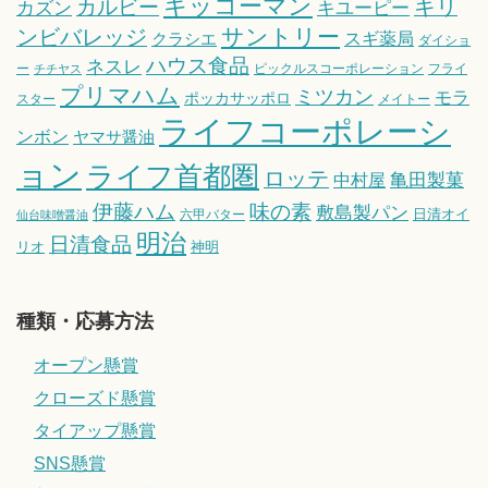
キッコーマン
キリ
カルビー
カズン
キユーピー
サントリー
ンビバレッジ
スギ薬局
クラシエ
ダイショ
ハウス食品
ネスレ
ー
ピックルスコーポレーション
フライ
チチヤス
プリマハム
ミツカン
モラ
ポッカサッポロ
スター
メイトー
ライフコーポレーシ
ンボン
ヤマサ醤油
ョン
ライフ首都圏
ロッテ
亀田製菓
中村屋
伊藤ハム
味の素
敷島製パン
日清オイ
六甲バター
仙台味噌醤油
明治
日清食品
リオ
神明
種類・応募方法
オープン懸賞
クローズド懸賞
タイアップ懸賞
SNS懸賞