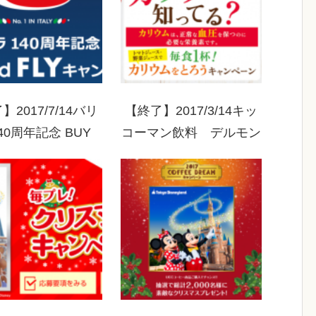
】2017/7/14バリ
【終了】2017/3/14キッ
140周年記念 BUY
コーマン飲料 デルモン
 FLYキャンペーン
テ「毎食1杯！カリウム
BUYコース
をとろうキャンペーン」