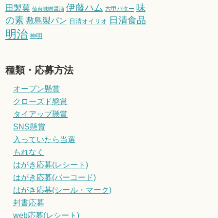
伊藤ハム
味
田製菓
六甲バター
仙台味噌醤油
の素
日清食品
敷島製パン
日清オイリオ
明治
神明
種類・応募方法
オープン懸賞
クローズド懸賞
タイアップ懸賞
SNS懸賞
入っていたら当選
もれなく
はがき応募(レシート)
はがき応募(バーコード)
はがき応募(シール・マーク)
封書応募
web応募(レシート)