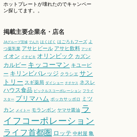
ホットプレートが壊れたのでキャンペー
ン探してます。。
掲載主要企業名・店名
はごろもフーズ
よ
はくばく
JAグループ茨城
でん六
アサヒビール
アサヒ飲料
つ葉乳業
アツギ
オリンピック
イオン
カズン
イチビキ
キッコーマン
カルビー
キユーピ
サン
キリンビバレッジ
ー
クラシエ
トリー
スギ薬局
ネスレ
ダイショー
チチヤス
ハウス食品
ピックルスコーポレーション
フライ
プリマハム
ミツ
ポッカサッポロ
スター
ラ
カン
モランボン
ヤマサ醤油
メイトー
イフコーポレーション
ライフ首都圏
ロッテ
亀
中村屋