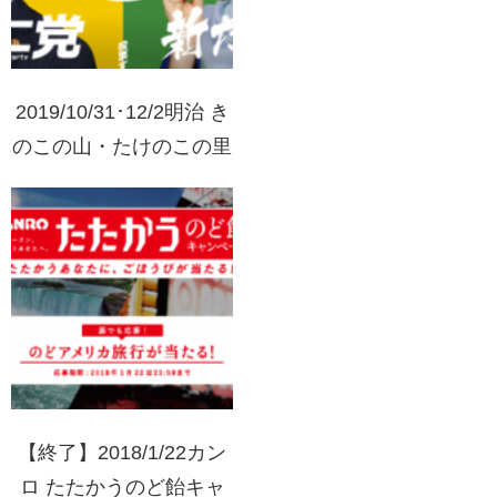
2019/10/31･12/2明治 き
のこの山・たけのこの里
国民総選挙 2019 「買っ
て投票」
【終了】2018/1/22カン
ロ たたかうのど飴キャ