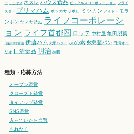
ハウス食品
ネスレ
ー
ピックルスコーポレーション
フライ
チチヤス
プリマハム
ミツカン
モラ
ポッカサッポロ
スター
メイトー
ライフコーポレーシ
ンボン
ヤマサ醤油
ョン
ライフ首都圏
ロッテ
亀田製菓
中村屋
伊藤ハム
味の素
敷島製パン
日清オイ
六甲バター
仙台味噌醤油
明治
日清食品
リオ
神明
種類・応募方法
オープン懸賞
クローズド懸賞
タイアップ懸賞
SNS懸賞
入っていたら当選
もれなく