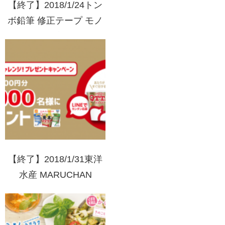
【終了】2018/1/24トン
ボ鉛筆 修正テープ モノ
エアー 世界初体感ダブ
ルキャンペーン 体感し
て投稿コース
【終了】2018/1/31東洋
水産 MARUCHAN
QTTA（クッタ） QTTA
ら、チャレンジ！プレゼ
ントキャンペーン