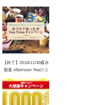
ンペーン 誰でも応募 の
どアメリカ旅行が当た
る！
【終了】2018/11/30森永
製菓 Afternoon Teaのコ
ラボアイテムがあたる！
おうちであったかTea
Timeキャンペーン