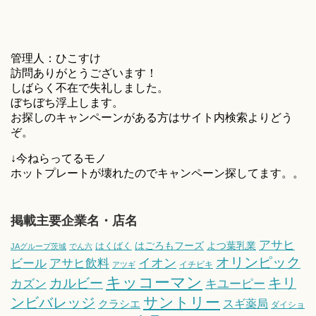
管理人：ひこすけ
訪問ありがとうございます！
しばらく不在で失礼しました。
ぼちぼち浮上します。
お探しのキャンペーンがある方はサイト内検索よりどう
ぞ。
↓今ねらってるモノ
ホットプレートが壊れたのでキャンペーン探してます。。
掲載主要企業名・店名
アサヒ
はごろもフーズ
よつ葉乳業
はくばく
JAグループ茨城
でん六
オリンピック
ビール
アサヒ飲料
イオン
イチビキ
アツギ
キッコーマン
キリ
カルビー
カズン
キユーピー
サントリー
ンビバレッジ
スギ薬局
クラシエ
ダイショ