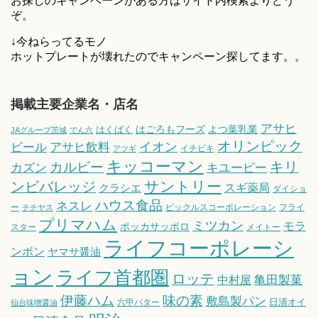
お探しのキャンペーンがある方はサイト内検索よりどう
ぞ。
↓今ねらってるモノ
ホットプレートが壊れたのでキャンペーン探してます。。
掲載主要企業名・店名
アサヒ
はごろもフーズ
よつ葉乳業
はくばく
JAグループ茨城
でん六
オリンピック
ビール
アサヒ飲料
イオン
イチビキ
アツギ
キッコーマン
キリ
カルビー
カズン
キユーピー
サントリー
ンビバレッジ
スギ薬局
クラシエ
ダイショ
ハウス食品
ネスレ
ー
ピックルスコーポレーション
フライ
チチヤス
プリマハム
ミツカン
モラ
ポッカサッポロ
スター
メイトー
ライフコーポレーシ
ンボン
ヤマサ醤油
ョン
ライフ首都圏
ロッテ
亀田製菓
中村屋
伊藤ハム
味の素
敷島製パン
日清オイ
六甲バター
仙台味噌醤油