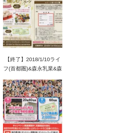
ンペーン
【終了】2018/1/10ライ
フ(首都圏)&森永乳業&森
永製菓 お家パーティー
をもっと愉しむキャンペ
ーン