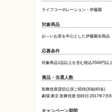
ライフコーポレーション・伊藤園
対象商品
お～いお茶を中心とした伊藤園全商品
応募条件
対象商品1品以上を含む税込2500円以
賞品・当選人数
歌舞伎座貸切公演ご招待(30組60名)
劇場:東京 歌舞伎座 招待日:2017年7月
キャンペーン期間