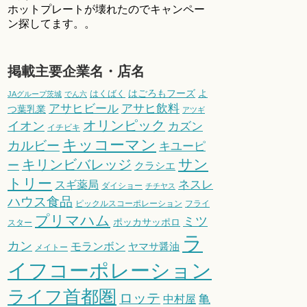
ホットプレートが壊れたのでキャンペー
ン探してます。。
掲載主要企業名・店名
はごろもフーズ
よ
はくばく
JAグループ茨城
でん六
アサヒビール
アサヒ飲料
つ葉乳業
アツギ
オリンピック
イオン
カズン
イチビキ
キッコーマン
カルビー
キユーピ
サン
キリンビバレッジ
ー
クラシエ
トリー
スギ薬局
ネスレ
ダイショー
チチヤス
ハウス食品
ピックルスコーポレーション
フライ
プリマハム
ミツ
ポッカサッポロ
スター
ラ
カン
モランボン
ヤマサ醤油
メイトー
イフコーポレーション
ライフ首都圏
ロッテ
亀
中村屋