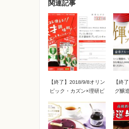
関連記事
【終了】2018/9/8オリン
【終了】
ピック・カズン×理研ビ
グ醸造
タミン アレコレ使え
くひと
る！天才調味料！プレゼ
ントキャンペーン