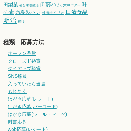
伊藤ハム
味
田製菓
六甲バター
仙台味噌醤油
の素
日清食品
敷島製パン
日清オイリオ
明治
神明
種類・応募方法
オープン懸賞
クローズド懸賞
タイアップ懸賞
SNS懸賞
入っていたら当選
もれなく
はがき応募(レシート)
はがき応募(バーコード)
はがき応募(シール・マーク)
封書応募
web応募(レシート)