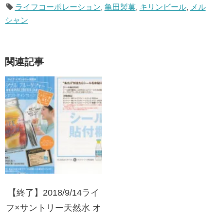
ライフコーポレーション
,
亀田製菓
,
キリンビール
,
メル
シャン
関連記事
【終了】2018/9/14ライ
フ×サントリー天然水 オ