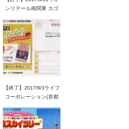
ンリテール南関東 カゴ
メ商品を買ってアウトド
アグッズを当てよう！キ
ャンペーン
【終了】2017/9/3ライフ
コーポレーション(首都
圏)・亀田製菓 魚沼十日
町産こしひかりプレゼン
トキャンペーン