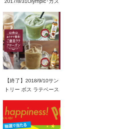
2017/8/31Olympic･カズ
ン×ハナマルキ ハナマル
キ製品を買って賞品をゲ
ットしよう!!
【終了】2018/9/10サン
トリー ボス ラテベース
ハーゲンダッツギフト券
1ヶ月分が当たる！キャ
ンペーン