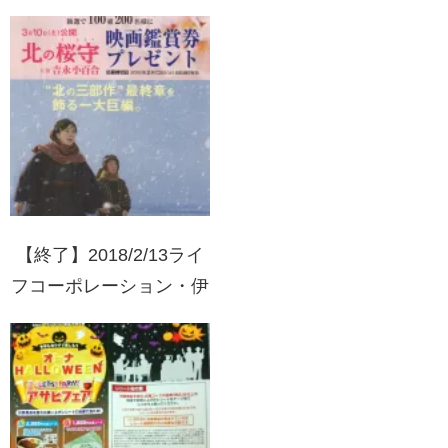
リジナルフルーツジャー
プレゼント
【終了】2018/2/13ライ
フコーポレーション・伊
藤園 お～いお茶を飲ん
で福を呼ぼう！『北の桜
守』映画鑑賞券プレゼン
ト