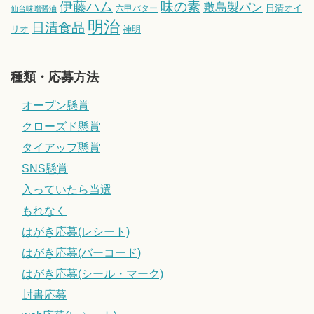
伊藤ハム
味の素
敷島製パン
日清オイ
六甲バター
仙台味噌醤油
明治
日清食品
リオ
神明
種類・応募方法
オープン懸賞
クローズド懸賞
タイアップ懸賞
SNS懸賞
入っていたら当選
もれなく
はがき応募(レシート)
はがき応募(バーコード)
はがき応募(シール・マーク)
封書応募