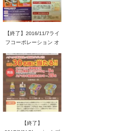
【終了】2016/11/7ライ
フコーポレーション オ
トナHALLOWEEN
LET’S!PARTY!アサヒフ
ェア
【終了】