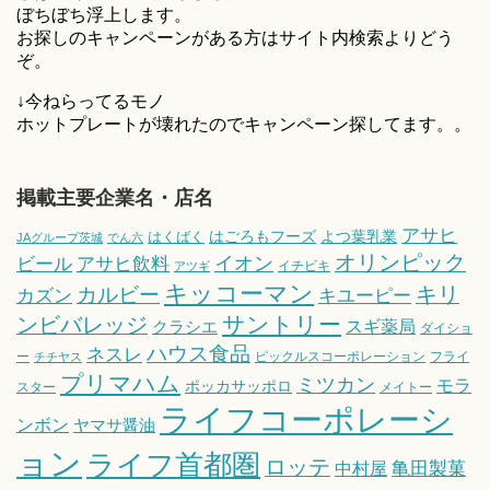
ぼちぼち浮上します。
お探しのキャンペーンがある方はサイト内検索よりどう
ぞ。
↓今ねらってるモノ
ホットプレートが壊れたのでキャンペーン探してます。。
掲載主要企業名・店名
アサヒ
はごろもフーズ
よつ葉乳業
はくばく
JAグループ茨城
でん六
オリンピック
ビール
アサヒ飲料
イオン
イチビキ
アツギ
キッコーマン
キリ
カルビー
カズン
キユーピー
サントリー
ンビバレッジ
スギ薬局
クラシエ
ダイショ
ハウス食品
ネスレ
ー
ピックルスコーポレーション
フライ
チチヤス
プリマハム
ミツカン
モラ
ポッカサッポロ
スター
メイトー
ライフコーポレーシ
ンボン
ヤマサ醤油
ョン
ライフ首都圏
ロッテ
亀田製菓
中村屋