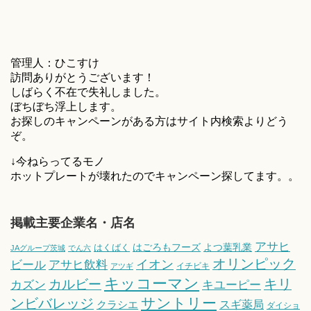
管理人：ひこすけ
訪問ありがとうございます！
しばらく不在で失礼しました。
ぼちぼち浮上します。
お探しのキャンペーンがある方はサイト内検索よりどう
ぞ。
↓今ねらってるモノ
ホットプレートが壊れたのでキャンペーン探してます。。
掲載主要企業名・店名
アサヒ
はごろもフーズ
よつ葉乳業
はくばく
JAグループ茨城
でん六
オリンピック
ビール
アサヒ飲料
イオン
イチビキ
アツギ
キッコーマン
キリ
カルビー
カズン
キユーピー
サントリー
ンビバレッジ
スギ薬局
クラシエ
ダイショ