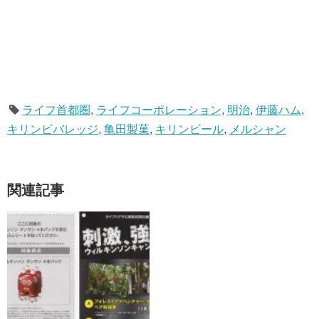
ライフ首都圏
,
ライフコーポレーション
,
明治
,
伊藤ハム
,
キリンビバレッジ
,
亀田製菓
,
キリンビール
,
メルシャン
関連記事