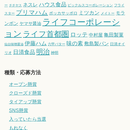
ハウス食品
ネスレ
ー
ピックルスコーポレーション
フライ
チチヤス
プリマハム
ミツカン
モラ
ポッカサッポロ
スター
メイトー
ライフコーポレーシ
ンボン
ヤマサ醤油
ョン
ライフ首都圏
ロッテ
亀田製菓
中村屋
伊藤ハム
味の素
敷島製パン
日清オイ
六甲バター
仙台味噌醤油
明治
日清食品
リオ
神明
種類・応募方法
オープン懸賞
クローズド懸賞
タイアップ懸賞
SNS懸賞
入っていたら当選
もれなく