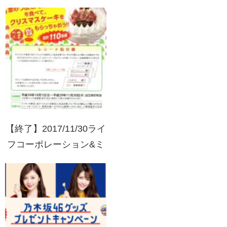
&AGF 横浜ベイホテル東
急 カフェトスカ ランチ
ブッフェご招待！キャン
ペーン
【終了】2017/11/30ライ
フコーポレーション&ミ
ツカン 金のつぶorくめ
納豆を食べて、クリスマ
スケーキをもらっちゃお
う!!