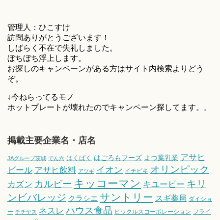
管理人：ひこすけ
訪問ありがとうございます！
しばらく不在で失礼しました。
ぼちぼち浮上します。
お探しのキャンペーンがある方はサイト内検索よりどう
ぞ。
↓今ねらってるモノ
ホットプレートが壊れたのでキャンペーン探してます。。
掲載主要企業名・店名
アサヒ
はごろもフーズ
よつ葉乳業
はくばく
JAグループ茨城
でん六
オリンピック
ビール
アサヒ飲料
イオン
イチビキ
アツギ
キッコーマン
キリ
カルビー
カズン
キユーピー
サントリー
ンビバレッジ
スギ薬局
クラシエ
ダイショ
ハウス食品
ネスレ
ー
ピックルスコーポレーション
フライ
チチヤス