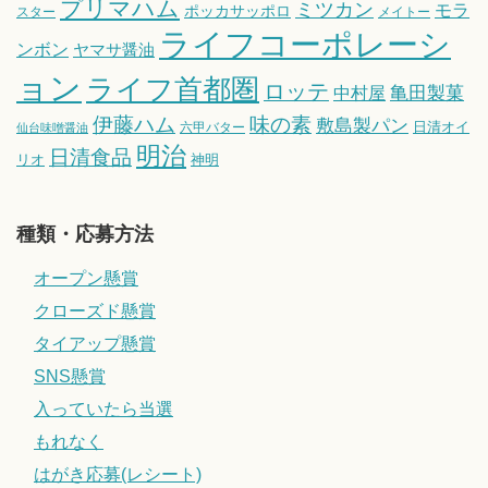
プリマハム
ミツカン
モラ
ポッカサッポロ
スター
メイトー
ライフコーポレーシ
ンボン
ヤマサ醤油
ョン
ライフ首都圏
ロッテ
亀田製菓
中村屋
伊藤ハム
味の素
敷島製パン
日清オイ
六甲バター
仙台味噌醤油
明治
日清食品
リオ
神明
種類・応募方法
オープン懸賞
クローズド懸賞
タイアップ懸賞
SNS懸賞
入っていたら当選
もれなく
はがき応募(レシート)