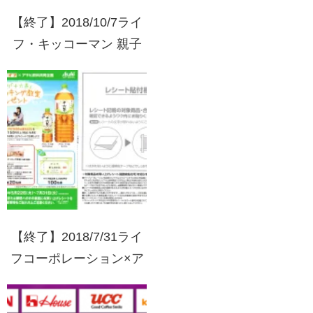
【終了】2018/10/7ライ
フ・キッコーマン 親子
で行こう！しょうゆづく
り体験と清水公園でアス
レチック&バーベキュー
ご招待！
【終了】2018/7/31ライ
フコーポレーション×ア
サヒ飲料 おもいやり
「十六茶」親子クッキン