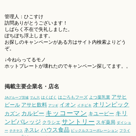
管理人：ひこすけ
訪問ありがとうございます！
しばらく不在で失礼しました。
ぼちぼち浮上します。
お探しのキャンペーンがある方はサイト内検索よりどう
ぞ。
↓今ねらってるモノ
ホットプレートが壊れたのでキャンペーン探してます。。
掲載主要企業名・店名
アサヒ
はごろもフーズ
よつ葉乳業
はくばく
JAグループ茨城
でん六
オリンピック
ビール
アサヒ飲料
イオン
イチビキ
アツギ
キッコーマン
キリ
カルビー
カズン
キユーピー
サントリー
ンビバレッジ
スギ薬局
クラシエ
ダイショ
ハウス食品
ネスレ
ー
ピックルスコーポレーション
フライ
チチヤス