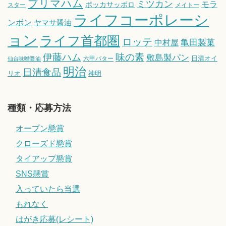
プリマハム
ミツカン
モラ
ポッカサッポロ
スター
メイトー
ライフコーポレーシ
ンボン
ヤマサ醤油
ョン
ライフ首都圏
ロッテ
亀田製菓
中村屋
伊藤ハム
味の素
敷島製パン
日清オイ
六甲バター
仙台味噌醤油
明治
日清食品
リオ
神明
種類・応募方法
オープン懸賞
クローズド懸賞
タイアップ懸賞
SNS懸賞
入っていたら当選
もれなく
はがき応募(レシート)