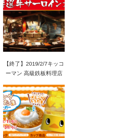
ットしよう!!
【終了】2019/2/7キッコ
ーマン 高級鉄板料理店
「うかい亭」特選 うか
い特選牛サーロインプレ
ゼント！