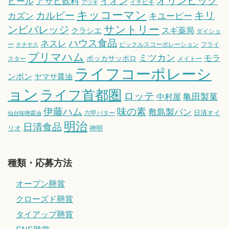
オリンピック
ビール
アサヒ飲料
イオン
イチビキ
アツギ
キッコーマン
キリ
カルビー
カズン
キユーピー
サントリー
ンビバレッジ
スギ薬局
クラシエ
ダイショ
ハウス食品
ネスレ
ー
ピックルスコーポレーション
フライ
チチヤス
プリマハム
ミツカン
モラ
ポッカサッポロ
スター
メイトー
ライフコーポレーシ
ンボン
ヤマサ醤油
ョン
ライフ首都圏
ロッテ
亀田製菓
中村屋
伊藤ハム
味の素
敷島製パン
日清オイ
六甲バター
仙台味噌醤油
明治
日清食品
リオ
神明
種類・応募方法
オープン懸賞
クローズド懸賞
タイアップ懸賞