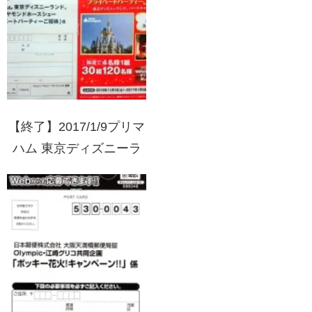
【終了】2017/1/9プリマ
ハム 東京ディズニーラ
ンド ザ・ダイヤモンド
ホースシュープライベー
トパーティーご招待(実
施店:マルエツ・リンコ
ス他)