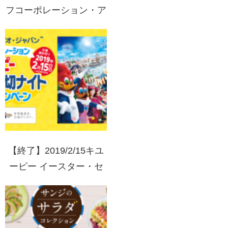
フコーポレーション・ア
サヒビール・アサヒ飲
料・プリマハム・明治
アサヒフェア ライフ夏
の感謝祭
【終了】2019/2/15キユ
ーピー イースター・セ
レブレーション キユー
ピー プレミアム貸切ナ
イト ご招待キャンペー