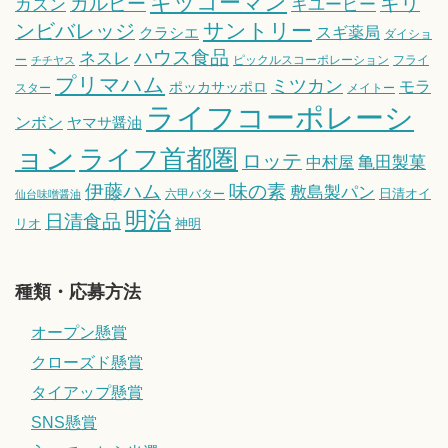
キッコーマン
キリ
カルビー
カズン
キユーピー
サントリー
ンビバレッジ
スギ薬局
クラシエ
ダイショ
ハウス食品
ネスレ
ー
ピックルスコーポレーション
フライ
チチヤス
プリマハム
ミツカン
モラ
ポッカサッポロ
スター
メイトー
ライフコーポレーシ
ンボン
ヤマサ醤油
ョン
ライフ首都圏
ロッテ
亀田製菓
中村屋
伊藤ハム
味の素
敷島製パン
日清オイ
六甲バター
仙台味噌醤油
明治
日清食品
リオ
神明
種類・応募方法
オープン懸賞
クローズド懸賞
タイアップ懸賞
SNS懸賞