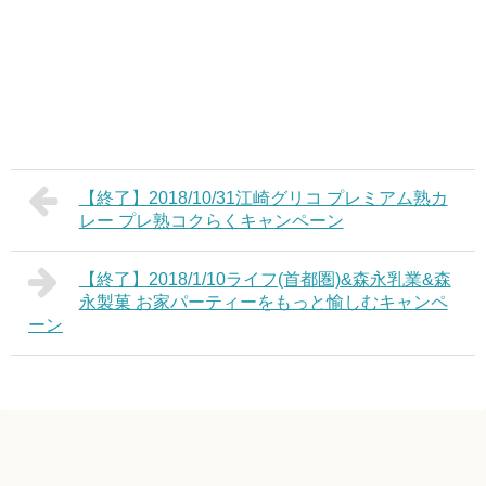
【終了】2018/10/31江崎グリコ プレミアム熟カ
レー プレ熟コクらくキャンペーン
【終了】2018/1/10ライフ(首都圏)&森永乳業&森
永製菓 お家パーティーをもっと愉しむキャンペ
ーン