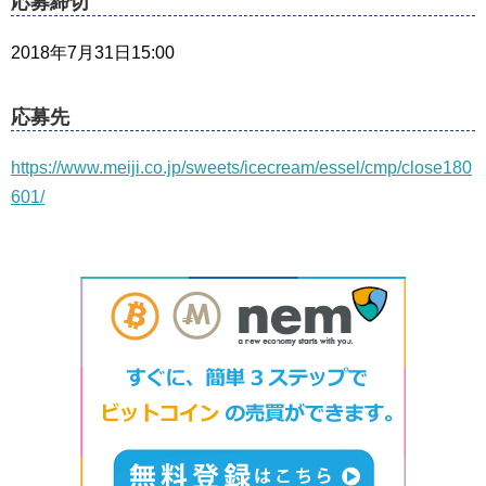
応募締切
2018年7月31日15:00
応募先
https://www.meiji.co.jp/sweets/icecream/essel/cmp/close180
601/