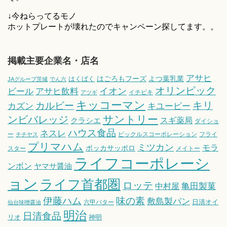
↓今ねらってるモノ
ホットプレートが壊れたのでキャンペーン探してます。。
掲載主要企業名・店名
アサヒ
はごろもフーズ
よつ葉乳業
はくばく
JAグループ茨城
でん六
オリンピック
ビール
アサヒ飲料
イオン
イチビキ
アツギ
キッコーマン
キリ
カルビー
カズン
キユーピー
サントリー
ンビバレッジ
スギ薬局
クラシエ
ダイショ
ハウス食品
ネスレ
ー
ピックルスコーポレーション
フライ
チチヤス
プリマハム
ミツカン
モラ
ポッカサッポロ
スター
メイトー
ライフコーポレーシ
ンボン
ヤマサ醤油
ョン
ライフ首都圏
ロッテ
亀田製菓
中村屋
伊藤ハム
味の素
敷島製パン
日清オイ
六甲バター
仙台味噌醤油
明治
日清食品
リオ
神明