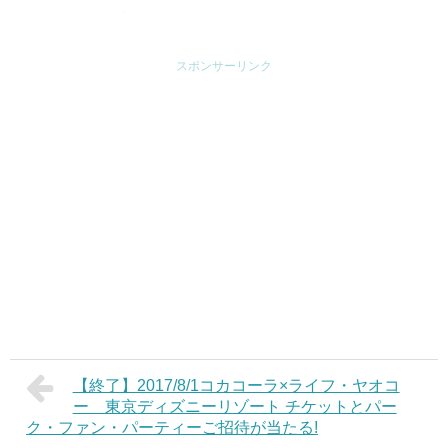
リングループ 吉田麻也
選手に学ぶサッカー教室
スポンサーリンク
2017ご招待!!
【終了】2017/8/1コカコーラ×ライフ・ヤオコ
ー 東京ディズニーリゾート チケットとパー
ク・ファン・パーティーご招待が当たる!