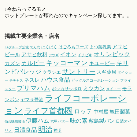
↓今ねらってるモノ
ホットプレートが壊れたのでキャンペーン探してます。。
掲載主要企業名・店名
アサヒ
はごろもフーズ
よつ葉乳業
はくばく
JAグループ茨城
でん六
オリンピック
ビール
アサヒ飲料
イオン
イチビキ
アツギ
キッコーマン
キリ
カルビー
カズン
キユーピー
サントリー
ンビバレッジ
スギ薬局
クラシエ
ダイショ
ハウス食品
ネスレ
ー
ピックルスコーポレーション
フライ
チチヤス
プリマハム
ミツカン
モラ
ポッカサッポロ
スター
メイトー
ライフコーポレーシ
ンボン
ヤマサ醤油
ョン
ライフ首都圏
ロッテ
亀田製菓
中村屋
伊藤ハム
味の素
敷島製パン
日清オイ
六甲バター
仙台味噌醤油
明治
日清食品
リオ
神明