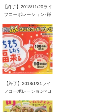
【終了】2018/11/20ライ
フコーポレーション･鎌
倉ハム富岡商会･日本ハ
ム 鎌倉ハム富岡商会工
場見学&手作りウインナ
ー体験教室 バスツアー
プレゼントキャンペーン
【終了】2018/1/31ライ
フコーポレーション×ロ
ッテアイス もちもちし
たら、福来る！雪見だい