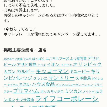
訪問ありがとうございます！
しばらく不在で失礼しました。
ぼちぼち浮上します。
お探しのキャンペーンがある方はサイト内検索よりどう
ぞ。
↓今ねらってるモノ
ホットプレートが壊れたのでキャンペーン探してます。。
掲載主要企業名・店名
アサヒ
はごろもフーズ
よつ葉乳業
はくばく
JAグループ茨城
でん六
オリンピック
ビール
アサヒ飲料
イオン
イチビキ
アツギ
キッコーマン
キリ
カルビー
カズン
キユーピー
サントリー
ンビバレッジ
スギ薬局
クラシエ
ダイショ
ハウス食品
ネスレ
ー
ピックルスコーポレーション
フライ
チチヤス
プリマハム
ミツカン
モラ
ポッカサッポロ
スター
メイトー
ライフコーポレーシ
ンボン
ヤマサ醤油