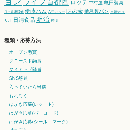
ョン
ライフ首都圏
ロッテ
亀田製菓
中村屋
伊藤ハム
味の素
敷島製パン
日清オイ
六甲バター
仙台味噌醤油
明治
日清食品
リオ
神明
種類・応募方法
オープン懸賞
クローズド懸賞
タイアップ懸賞
SNS懸賞
入っていたら当選
もれなく
はがき応募(レシート)
はがき応募(バーコード)
はがき応募(シール・マーク)