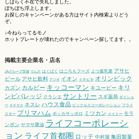
しばらく不在で失礼しました。
ぼちぼち浮上します。
お探しのキャンペーンがある方はサイト内検索よりどう
ぞ。
↓今ねらってるモノ
ホットプレートが壊れたのでキャンペーン探してます。。
掲載主要企業名・店名
アサヒ
はごろもフーズ
よつ葉乳業
はくばく
JAグループ茨城
でん六
オリンピック
ビール
アサヒ飲料
イオン
イチビキ
アツギ
キッコーマン
キリ
カルビー
カズン
キユーピー
サントリー
ンビバレッジ
スギ薬局
クラシエ
ダイショ
ハウス食品
ネスレ
ー
ピックルスコーポレーション
フライ
チチヤス
プリマハム
ミツカン
モラ
ポッカサッポロ
スター
メイトー
ライフコーポレーシ
ンボン
ヤマサ醤油
ョン
ライフ首都圏
ロッテ
亀田製菓
中村屋