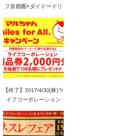
フ首都圏×ダイドードリ
ンコ ダイドードリンコ
限定カラー ル･クルーゼ
ラウンド･ディッシュ プ
レゼント！
【終了】2017/4/30(株)ラ
イフコーポレーション
(首都圏)・東洋水産(株)
マルちゃん Smiles for
All.キャンペーン