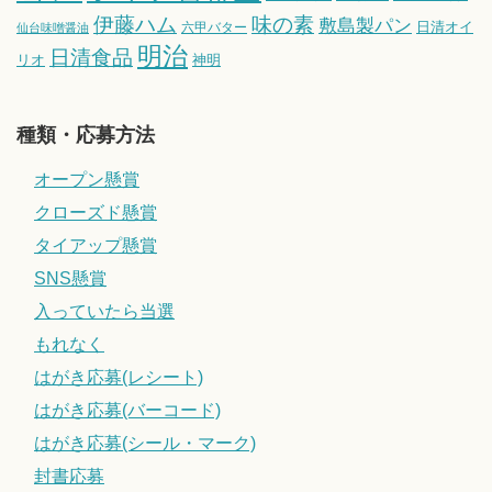
伊藤ハム
味の素
敷島製パン
日清オイ
六甲バター
仙台味噌醤油
明治
日清食品
リオ
神明
種類・応募方法
オープン懸賞
クローズド懸賞
タイアップ懸賞
SNS懸賞
入っていたら当選
もれなく
はがき応募(レシート)
はがき応募(バーコード)
はがき応募(シール・マーク)
封書応募