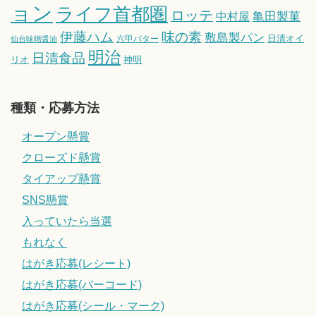
ョン
ライフ首都圏
ロッテ
亀田製菓
中村屋
伊藤ハム
味の素
敷島製パン
日清オイ
六甲バター
仙台味噌醤油
明治
日清食品
リオ
神明
種類・応募方法
オープン懸賞
クローズド懸賞
タイアップ懸賞
SNS懸賞
入っていたら当選
もれなく
はがき応募(レシート)
はがき応募(バーコード)
はがき応募(シール・マーク)