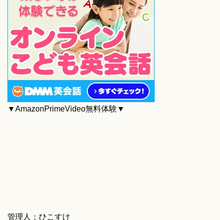
▼AmazonPrimeVideo無料体験▼
管理人：ひこすけ