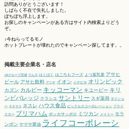
訪問ありがとうございます！
しばらく不在で失礼しました。
ぼちぼち浮上します。
お探しのキャンペーンがある方はサイト内検索よりどう
ぞ。
↓今ねらってるモノ
ホットプレートが壊れたのでキャンペーン探してます。。
掲載主要企業名・店名
アサヒ
はごろもフーズ
よつ葉乳業
はくばく
JAグループ茨城
でん六
オリンピック
ビール
アサヒ飲料
イオン
イチビキ
アツギ
キッコーマン
キリ
カルビー
カズン
キユーピー
サントリー
ンビバレッジ
スギ薬局
クラシエ
ダイショ
ハウス食品
ネスレ
ー
ピックルスコーポレーション
フライ
チチヤス
プリマハム
ミツカン
モラ
ポッカサッポロ
スター
メイトー
ライフコーポレーシ
ンボン
ヤマサ醤油