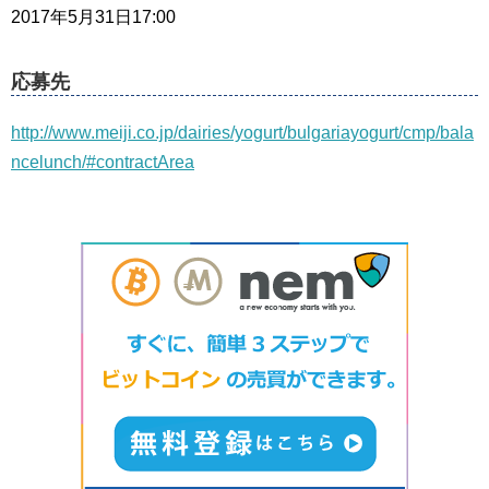
2017年5月31日17:00
応募先
http://www.meiji.co.jp/dairies/yogurt/bulgariayogurt/cmp/bala
ncelunch/#contractArea