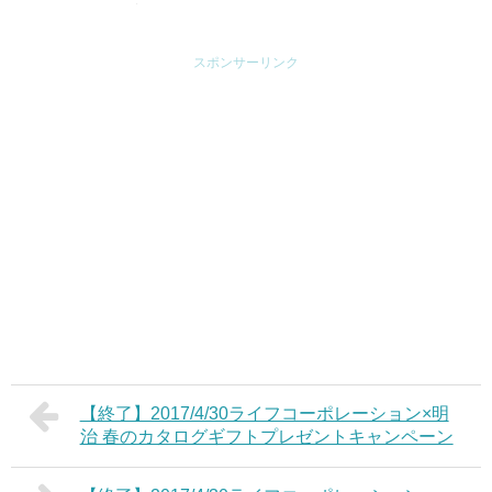
サヒグループ食品 和光
堂 商品券1000円分が25
スポンサーリンク
人に1人当たるキャンペ
ーン
【終了】2017/4/30ライフコーポレーション×明
治 春のカタログギフトプレゼントキャンペーン