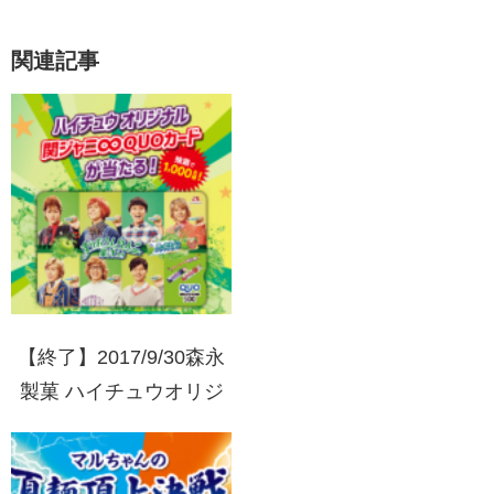
関連記事
【終了】2017/9/30森永
製菓 ハイチュウオリジ
ナル 関ジャニ∞QUOカ
ード プレゼントキャン