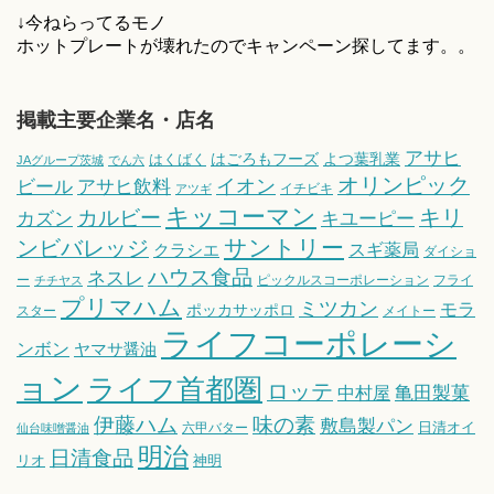
↓今ねらってるモノ
ホットプレートが壊れたのでキャンペーン探してます。。
掲載主要企業名・店名
アサヒ
はごろもフーズ
よつ葉乳業
はくばく
JAグループ茨城
でん六
オリンピック
ビール
アサヒ飲料
イオン
イチビキ
アツギ
キッコーマン
キリ
カルビー
カズン
キユーピー
サントリー
ンビバレッジ
スギ薬局
クラシエ
ダイショ
ハウス食品
ネスレ
ー
ピックルスコーポレーション
フライ
チチヤス
プリマハム
ミツカン
モラ
ポッカサッポロ
スター
メイトー
ライフコーポレーシ
ンボン
ヤマサ醤油
ョン
ライフ首都圏
ロッテ
亀田製菓
中村屋
伊藤ハム
味の素
敷島製パン
日清オイ
六甲バター
仙台味噌醤油
明治
日清食品
リオ
神明