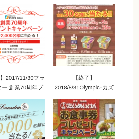
・サントリー 鍋セ
スレフェア
当たる！キャンペ
ーン
2017/11/30フラ
【終了】
ー 創業70周年プ
2018/8/31Olympic･カズ
ントキャンペーン
ン×ハナマルキ ハナマル
キ製品を買って賞品をゲ
ットしよう!!