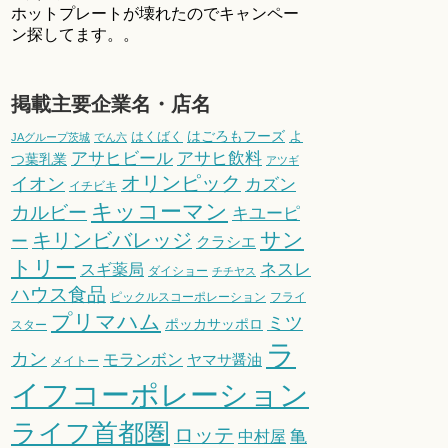
ホットプレートが壊れたのでキャンペー
ン探してます。。
掲載主要企業名・店名
はごろもフーズ
よ
はくばく
JAグループ茨城
でん六
アサヒビール
アサヒ飲料
つ葉乳業
アツギ
オリンピック
イオン
カズン
イチビキ
キッコーマン
カルビー
キユーピ
サン
キリンビバレッジ
ー
クラシエ
トリー
スギ薬局
ネスレ
ダイショー
チチヤス
ハウス食品
ピックルスコーポレーション
フライ
プリマハム
ミツ
ポッカサッポロ
スター
ラ
カン
モランボン
ヤマサ醤油
メイトー
イフコーポレーション
ライフ首都圏
ロッテ
亀
中村屋