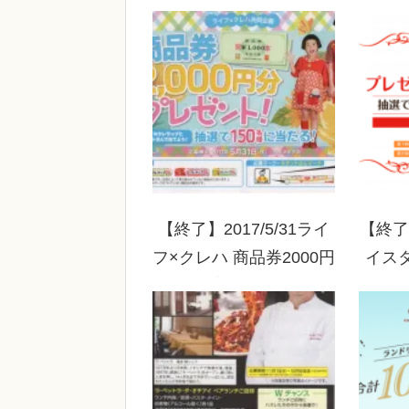
ーゲンダッツ バニラを
カン
食べて大切な人とHappy
ットが
を感じる賞品を当てよ
う！
【終了】2017/5/31ライ
【終了】
フ×クレハ 商品券2000円
イスタ
分プレゼント！
レゼ