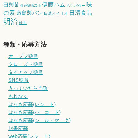
伊藤ハム
味
田製菓
六甲バター
仙台味噌醤油
の素
日清食品
敷島製パン
日清オイリオ
明治
神明
種類・応募方法
オープン懸賞
クローズド懸賞
タイアップ懸賞
SNS懸賞
入っていたら当選
もれなく
はがき応募(レシート)
はがき応募(バーコード)
はがき応募(シール・マーク)
封書応募
web応募(レシート)