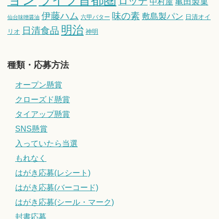
ロッテ
亀田製菓
中村屋
伊藤ハム
味の素
敷島製パン
日清オイ
六甲バター
仙台味噌醤油
明治
日清食品
リオ
神明
種類・応募方法
オープン懸賞
クローズド懸賞
タイアップ懸賞
SNS懸賞
入っていたら当選
もれなく
はがき応募(レシート)
はがき応募(バーコード)
はがき応募(シール・マーク)
封書応募