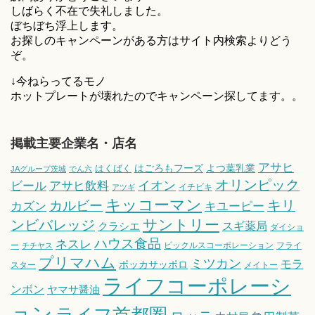
しばらく不在で失礼しました。
ぼちぼち浮上します。
お探しのキャンペーンがある方はサイト内検索よりどう
ぞ。
↓今ねらってるモノ
ホットプレートが壊れたのでキャンペーン探してます。。
掲載主要企業名・店名
アサヒ
はごろもフーズ
よつ葉乳業
はくばく
JAグループ茨城
でん六
オリンピック
ビール
アサヒ飲料
イオン
イチビキ
アツギ
キッコーマン
キリ
カルビー
カズン
キユーピー
サントリー
ンビバレッジ
スギ薬局
クラシエ
ダイショ
ハウス食品
ネスレ
ー
ピックルスコーポレーション
フライ
チチヤス
プリマハム
ミツカン
モラ
ポッカサッポロ
スター
メイトー
ライフコーポレーシ
ンボン
ヤマサ醤油
ョン
ライフ首都圏